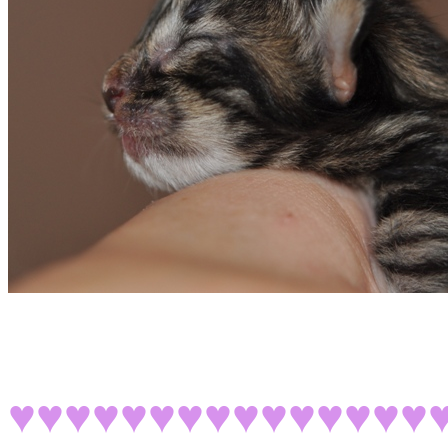
♥♥♥♥♥♥♥♥♥♥♥♥♥♥♥