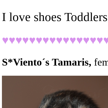
I love shoes Toddler
♥♥♥♥♥♥♥♥♥♥♥♥♥♥♥
S*Viento´s Tamaris,
fem