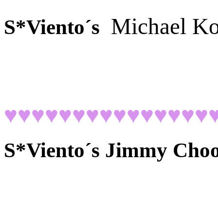
Michael Ko
S*Viento´s
♥♥♥♥♥♥♥♥♥♥♥♥♥♥♥
S*Viento´s Jimmy Choo