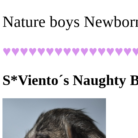
Nature boys Newbor
♥♥♥♥♥♥♥♥♥♥♥♥♥♥♥
S*Viento´s
Naughty B