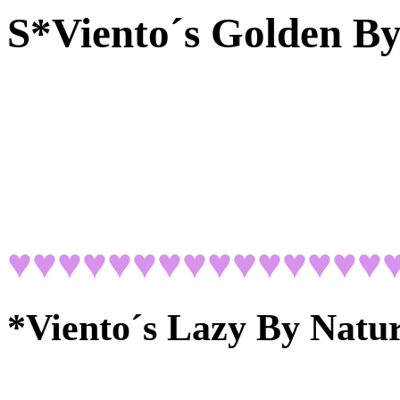
S*Viento´s Golden B
♥♥♥♥♥♥♥♥♥♥♥♥♥♥♥
*Viento´s Lazy By Natu