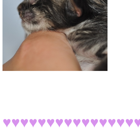
♥♥♥♥♥♥♥♥♥♥♥♥♥♥♥