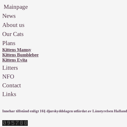
Mainpage
News
About us
Our Cats
Plans
Kitten
s Mamsy
Kitten
s Bumblebee
Kittens Evita
Litters
NFO
Contact
Links
Innehar tillstånd enligt 16§ djurskyddslagen utfärdat av Länstyrelsen Hallands